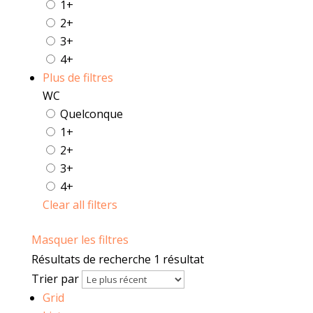
1+
2+
3+
4+
Plus de filtres
WC
Quelconque
1+
2+
3+
4+
Clear all filters
Masquer les filtres
Résultats de recherche
1 résultat
Trier par
Grid