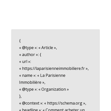
{
« @type »: « Article »,
« author »: {
« url »:
« https://laparisienneimmobiliere.fr »,
« name »: « La Parisienne
Immobilière »,
« @type »: « Organization »
},
« @context »: « https://schema.org »,
« headline »: « Comment acheter un