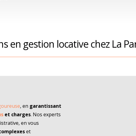
ns en gestion locative chez La Pa
igoureuse
, en
garantissant
us
et charges
. Nos experts
strative, en vous
 complexes
et