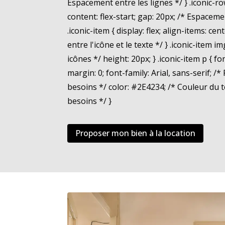
Espacement entre les lignes */ } .iconic-row 
content: flex-start; gap: 20px; /* Espaceme
.iconic-item { display: flex; align-items: c
entre l'icône et le texte */ } .iconic-item im
icônes */ height: 20px; } .iconic-item p { font
margin: 0; font-family: Arial, sans-serif; /*
besoins */ color: #2E4234; /* Couleur du t
besoins */ }
Proposer mon bien à la location