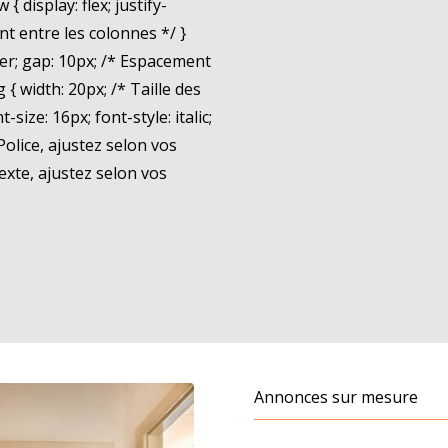
{ display: flex; justify-
nt entre les colonnes */ }
enter; gap: 10px; /* Espacement
g { width: 20px; /* Taille des
-size: 16px; font-style: italic;
 Police, ajustez selon vos
exte, ajustez selon vos
Annonces sur mesure