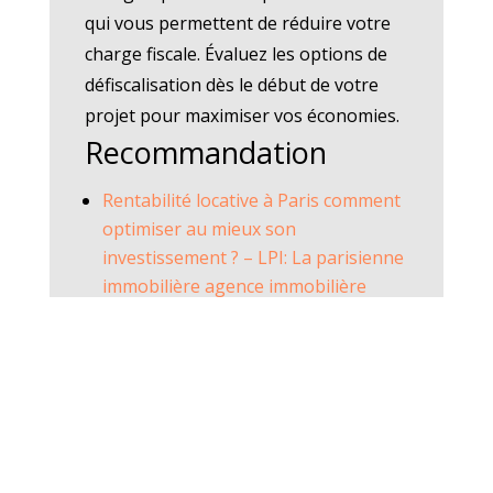
qui vous permettent de réduire votre
charge fiscale. Évaluez les options de
défiscalisation dès le début de votre
projet pour maximiser vos économies.
Recommandation
Rentabilité locative à Paris comment
optimiser au mieux son
investissement ? – LPI: La parisienne
immobilière agence immobilière
Paris 19
Investissement locatif Paris : guide
complet et conseils clés – LPI: La
parisienne immobilière agence
immobilière Paris 19
7 Conseils Pratiques pour Investir
dans l’Immobilier de Luxe à Paris –