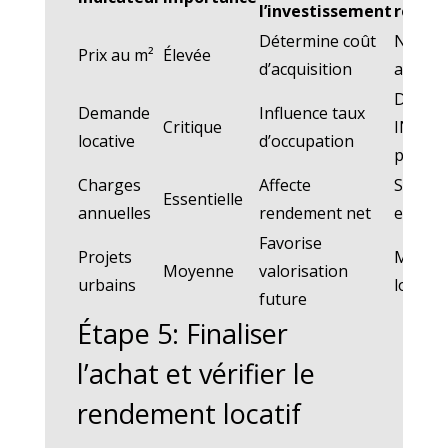
l’investissement
recom
Détermine coût
Notair
Prix au m²
Élevée
d’acquisition
agence
Donné
Demande
Influence taux
Critique
INSEE,
locative
d’occupation
platef
Charges
Affecte
Syndics
Essentielle
annuelles
rendement net
expert
Favorise
Projets
Mairie,
Moyenne
valorisation
urbains
locale
future
Étape 5: Finaliser
l’achat et vérifier le
rendement locatif