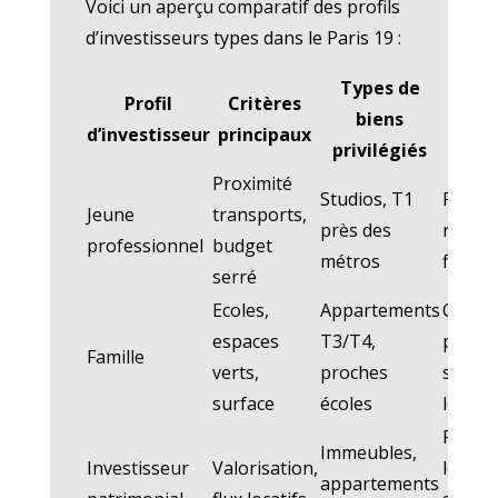
Voici un aperçu comparatif des profils
d’investisseurs types dans le Paris 19 :
Types de
Profil
Critères
Obje
biens
d’investisseur
principaux
finan
privilégiés
Proximité
Studios, T1
Rentab
Jeune
transports,
près des
rapide
professionnel
budget
métros
flexibil
serré
Ecoles,
Appartements
Consti
espaces
T3/T4,
patrim
Famille
verts,
proches
stabili
surface
écoles
locativ
Rende
Immeubles,
Investisseur
Valorisation,
long t
appartements