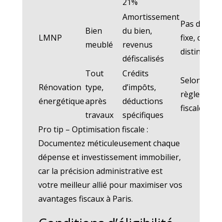
21%
Amortissement
Pas de dur
Bien
du bien,
LMNP
fixe, critèr
meublé
revenus
distincts
défiscalisés
Tout
Crédits
Selon
Rénovation
type,
d’impôts,
règlementa
énergétique
après
déductions
fiscale
travaux
spécifiques
Pro tip – Optimisation fiscale :
Documentez méticuleusement chaque
dépense et investissement immobilier,
car la précision administrative est
votre meilleur allié pour maximiser vos
avantages fiscaux à Paris.