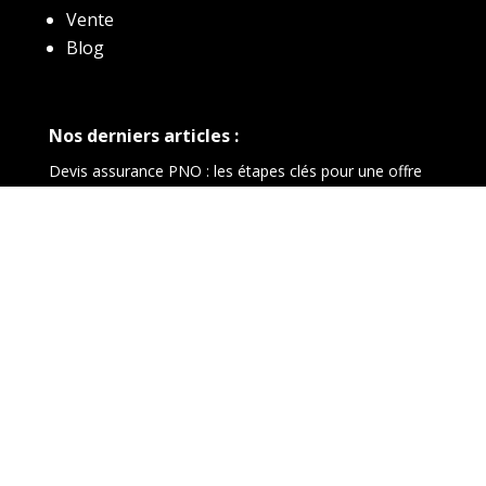
Vente
Blog
Nos derniers articles :
Devis assurance PNO : les étapes clés pour une offre
adaptée
Protection bailleur : que faut-il inclure pour sécuriser
votre location ?
Choix des garanties : comment décider selon votre
profil propriétaire
La Parisienne :
Contact
Mentions légales
Plan du site