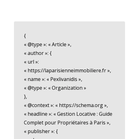
{
« @type »: « Article »,
« author »: {
« url »:
« https://laparisienneimmobiliere.fr »,
« name »: « Pexlivanidis »,
« @type »: « Organization »
},
« @context »: « https://schema.org »,
« headline »: « Gestion Locative : Guide
Complet pour Propriétaires à Paris »,
« publisher »: {