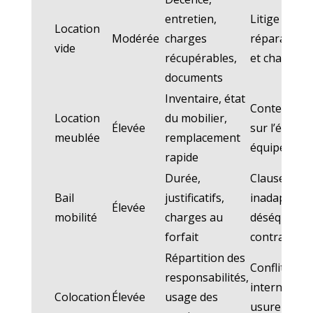
entretien,
Litige sur
Location
Modérée
charges
réparations
vide
récupérables,
et charges
documents
Inventaire, état
Contestatio
Location
du mobilier,
Élevée
sur l’état de
meublée
remplacement
équipement
rapide
Durée,
Clauses
Bail
justificatifs,
inadaptées,
Élevée
mobilité
charges au
déséquilibr
forfait
contractuel
Répartition des
Conflits
responsabilités,
internes,
Colocation
Élevée
usage des
usure