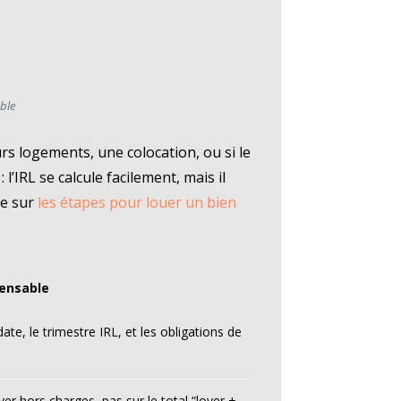
ible
urs logements, une colocation, ou si le
l’IRL se calcule facilement, mais il
le sur
les étapes pour louer un bien
pensable
date, le trimestre IRL, et les obligations de
oyer hors charges, pas sur le total “loyer +