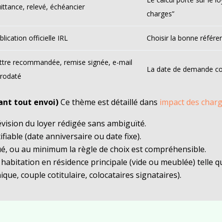
ittance, relevé, échéancier
charges”
blication officielle IRL
Choisir la bonne référe
ttre recommandée, remise signée, e-mail
La date de demande cond
rodaté
ant tout envoi)
Ce thème est détaillé dans
impact des char
évision du loyer rédigée sans ambiguïté.
fiable (date anniversaire ou date fixe).
ué, ou au minimum la règle de choix est compréhensible.
abitation en résidence principale (vide ou meublée) telle que
ique, couple cotitulaire, colocataires signataires).