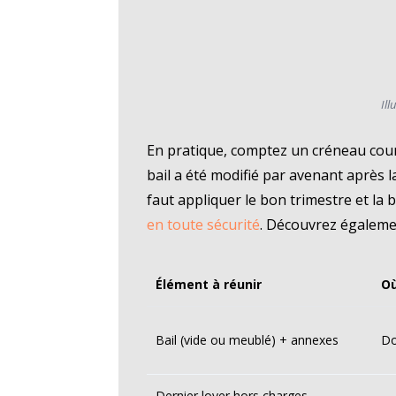
Ill
En pratique, comptez un créneau court 
bail a été modifié par avenant après la
faut appliquer le bon trimestre et la
en toute sécurité
. Découvrez égaleme
Élément à réunir
Où
Bail (vide ou meublé) + annexes
Do
Dernier loyer hors charges