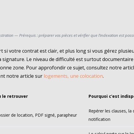
ustration — Prérequis : préparer vos pièces et vérifier que l’indexation est poss
si votre contrat est clair, et plus long si vous gérez plusie
 signature. Le niveau de difficulté est surtout documentaire : 
 bonne zone. Pour approfondir ce sujet, consultez notre artic
nt notre article sur
logements, une colocation
.
 le retrouver
Pourquoi c’est indis
Repérer les clauses, la 
ssier de location, PDF signé, parapheur
notification
Le calcul porte sur le l