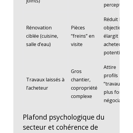
joints)
perception
Réduit les
Rénovation
Pièces
objections,
ciblée (cuisine,
“freins” en
élargit les
salle d’eau)
visite
acheteurs
potentiels
Attire
Gros
profils
Travaux laissés à
chantier,
“travaux”,
l’acheteur
copropriété
plus forte
complexe
négociation
Plafond psychologique du
secteur et cohérence de