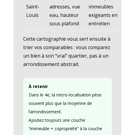
pa
Saint-
adresses, vue
immeubles
ré
Louis
eau, hauteur
exigeants en
se
sous plafond
entretien
Cette cartographie vous sert ensuite à
trier vos comparables : vous comparez
un bien à son “vrai” quartier, pas à un
arrondissement abstrait.
À retenir
Dans le 4e, la micro-localisation pèse
souvent plus que la moyenne de
l’arrondissement.
Ajoutez toujours une couche
“immeuble + copropriété” à la couche