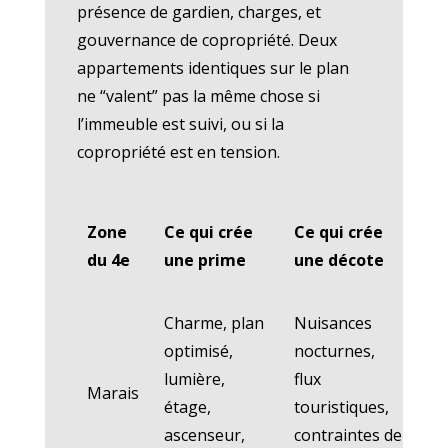
présence de gardien, charges, et
gouvernance de copropriété. Deux
appartements identiques sur le plan
ne “valent” pas la même chose si
l’immeuble est suivi, ou si la
copropriété est en tension.
Pro
Zone
Ce qui crée
Ce qui crée
de
du 4e
une prime
une décote
pl
Charme, plan
Nuisances
Inv
optimisé,
nocturnes,
pie
lumière,
flux
Marais
ac
étage,
touristiques,
se
ascenseur,
contraintes de