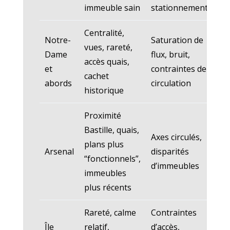
qua
immeuble sain
stationnement
Centralité,
Notre-
Saturation de
vues, rareté,
Pie
Dame
flux, bruit,
accès quais,
ac
et
contraintes de
cachet
pa
abords
circulation
historique
Proximité
Fam
Bastille, quais,
act
Axes circulés,
plans plus
re
Arsenal
disparités
“fonctionnels”,
su
d’immeubles
immeubles
mi
plus récents
dis
Rareté, calme
Contraintes
Ac
Île
relatif,
d’accès,