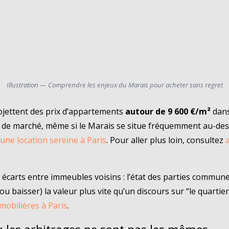
Illustration — Comprendre les enjeux du Marais pour acheter sans regret
projettent des prix d’appartements
autour de 9 600 €/m²
dans
re de marché, même si le Marais se situe fréquemment au-des
une location sereine à Paris
. Pour aller plus loin, consultez
s écarts entre immeubles voisins : l’état des parties commune
(ou baisser) la valeur plus vite qu’un discours sur “le quart
mobilières à Paris
.