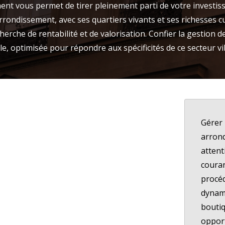
ment vous permet de tirer pleinement parti de votre investis
arrondissement, avec ses quartiers vivants et ses richesses c
herche de rentabilité et de valorisation. Confier la gestion d
e, optimisée pour répondre aux spécificités de ce secteur vi
Gérer 
arron
attent
couran
procéd
dynami
boutiq
opport