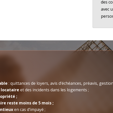
des co
avec u
person
able
: quittances de loyers, avis d’échéances, préavis, gestio
 locataire
et des incidents dans les logements ;
opriété ;
aire reste moins de 5 mois ;
entieux
en cas d’impayé ;